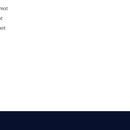
amot
ot
mot