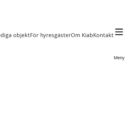
ediga objekt
För hyresgäster
Om Kiab
Kontakt
Meny