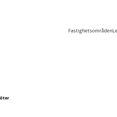
Fastighetsområden
L
öter