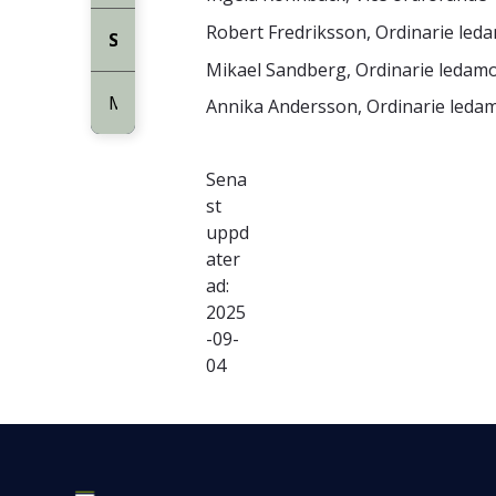
Robert Fredriksson, Ordinarie led
Styrelse
Mikael Sandberg, Ordinarie ledam
Medarbetare
Annika Andersson, Ordinarie leda
Sena
st
uppd
ater
ad:
2025
-09-
04